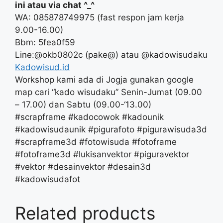
ini atau via chat ^_^
WA: 085878749975 (fast respon jam kerja
9.00-16.00)
Bbm: 5fea0f59
Line:@okb0802c (pake@) atau @kadowisudaku
Kadowisud.id
Workshop kami ada di Jogja gunakan google
map cari “kado wisudaku” Senin-Jumat (09.00
– 17.00) dan Sabtu (09.00-‘13.00)
#scrapframe #kadocowok #kadounik
#kadowisudaunik #pigurafoto #pigurawisuda3d
#scrapframe3d #fotowisuda #fotoframe
#fotoframe3d #lukisanvektor #piguravektor
#vektor #desainvektor #desain3d
#kadowisudafot
Related products