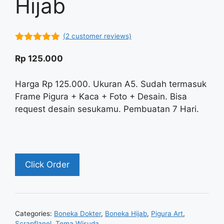
Hijab
(
2
customer reviews)
5.00
out of
5
Rp
125.000
Harga Rp 125.000. Ukuran A5. Sudah termasuk
Frame Pigura + Kaca + Foto + Desain. Bisa
request desain sesukamu. Pembuatan 7 Hari.
Click Order
Categories:
Boneka Dokter
,
Boneka Hijab
,
Pigura Art
,
Scrapflanel
,
Tema Wisuda