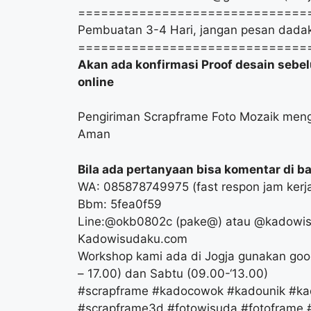
==============================
Pembuatan 3-4 Hari, jangan pesan dadak
==============================
Akan ada konfirmasi Proof desain sebel
online
Pengiriman Scrapframe Foto Mozaik men
Aman
Bila ada pertanyaan bisa komentar di baw
WA: 085878749975 (fast respon jam kerj
Bbm: 5fea0f59
Line:@okb0802c (pake@) atau @kadowi
Kadowisudaku.com
Workshop kami ada di Jogja gunakan goo
– 17.00) dan Sabtu (09.00-‘13.00)
#scrapframe #kadocowok #kadounik #kad
#scrapframe3d #fotowisuda #fotoframe #