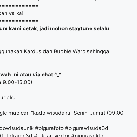
============
an ya ka!
============
um kami cetak, jadi mohon staytune selalu
ggunakan Kardus dan Bubble Warp sehingga
ah ini atau via chat ^_^
a 9.00-16.00)
sudaku
gle map cari “kado wisudaku” Senin-Jumat (09.00
owisudaunik #pigurafoto #pigurawisuda3d
fotoframe3d #lukisanvektor #piguravektor