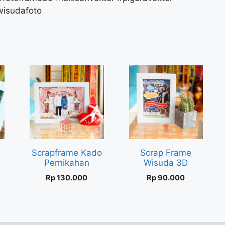
wisudafoto
Scrapframe Kado
Scrap Frame
Pernikahan
Wisuda 3D
Rp
130.000
Rp
90.000