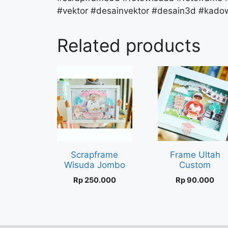
#vektor #desainvektor #desain3d #kado
Related products
Scrapframe
Frame Ultah
Wisuda Jombo
Custom
Rp
250.000
Rp
90.000