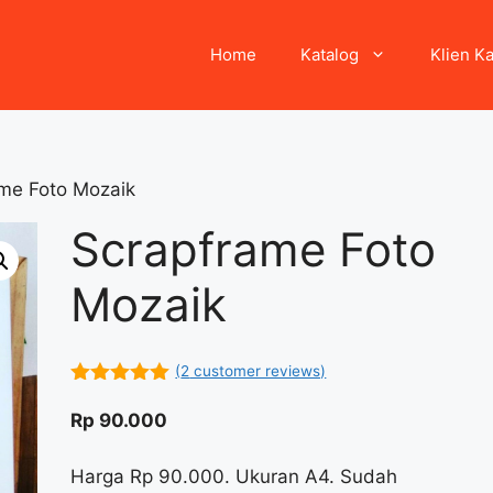
Home
Katalog
Klien K
me Foto Mozaik
Scrapframe Foto
Mozaik
(
2
customer reviews)
5.00
out of
5
Rp
90.000
Harga Rp 90.000. Ukuran A4. Sudah