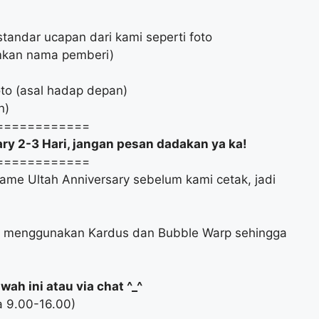
standar ucapan dari kami seperti foto
umkan nama pemberi)
foto (asal hadap depan)
n)
============
y 2-3 Hari, jangan pesan dadakan ya ka!
============
rame Ultah Anniversary sebelum kami cetak, jadi
ry menggunakan Kardus dan Bubble Warp sehingga
ah ini atau via chat ^_^
a 9.00-16.00)