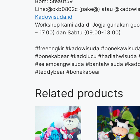
Bbm: 5fea0f59
Line:@okb0802c (pake@) atau @kadowi
Kadowisuda.id
Workshop kami ada di Jogja gunakan goo
– 17.00) dan Sabtu (09.00-‘13.00)
#freeongkir #kadowisuda #bonekawisu
#bonekabear #kadolucu #hadiahwisuda 
#selempangwisuda #bantalwisuda #kad
#teddybear #bonekabear
Related products