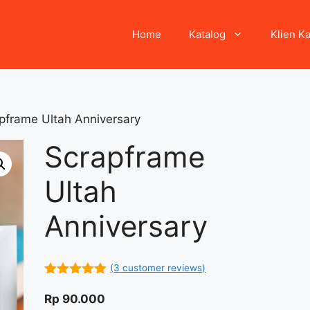
Home
Katalog
Klien K
pframe Ultah Anniversary
Scrapframe
Ultah
Anniversary
(
3
customer reviews)
5.00
out of
5
Rp
90.000