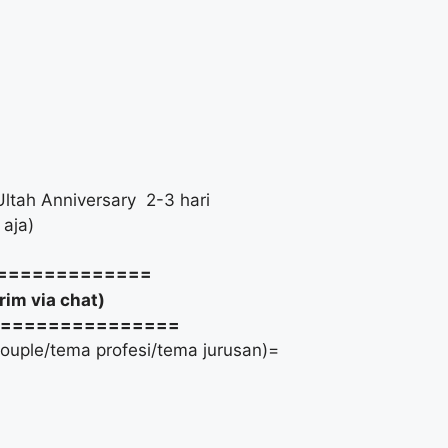
tah Anniversary 2-3 hari
aja)
==============
m via chat)
===============
ouple/tema profesi/tema jurusan)=