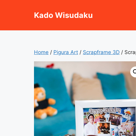
Skip
to
Kado Wisudaku
content
Home
/
Pigura Art
/
Scrapframe 3D
/ Scra