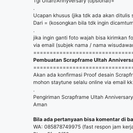
Tgl Ultah/Annyversary (opsional)=
.
Ucapan khusus (jika tdk ada akan ditulis 
Dari = (kosongkan bila tdk ingin dicamt
.
jika ingin ganti foto wajah bisa kirimkan 
via email (subjek nama / nama wisudawa
==============================
Pembuatan Scrapframe Ultah Anniversar
==============================
Akan ada konfirmasi Proof desain Scrapf
mohon staytune selalu online via email kk
.
Pengiriman Scrapframe Ultah Anniversa
Aman
Bila ada pertanyaan bisa komentar di baw
WA: 085878749975 (fast respon jam kerj