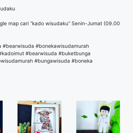
sudaku
gle map cari “kado wisudaku” Senin-Jumat (09.00
da #bearwisuda #bonekawisudamurah
#kadoimut #bearwisuda #buketbunga
owisudamurah #bungawisuda #boneka