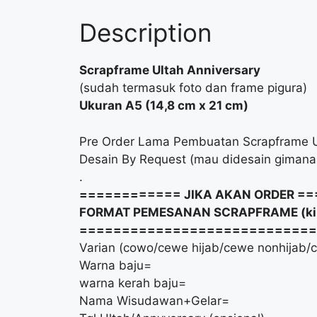
Description
Scrapframe Ultah Anniversary
(sudah termasuk foto dan frame pigura)
Ukuran A5 (14,8 cm x 21 cm)
Pre Order Lama Pembuatan Scrapframe Ul
Desain By Request (mau didesain gimana 
.
============ JIKA AKAN ORDER =
FORMAT PEMESANAN SCRAPFRAME (kiri
============================
Varian (cowo/cewe hijab/cewe nonhijab/c
Warna baju=
warna kerah baju=
Nama Wisudawan+Gelar=