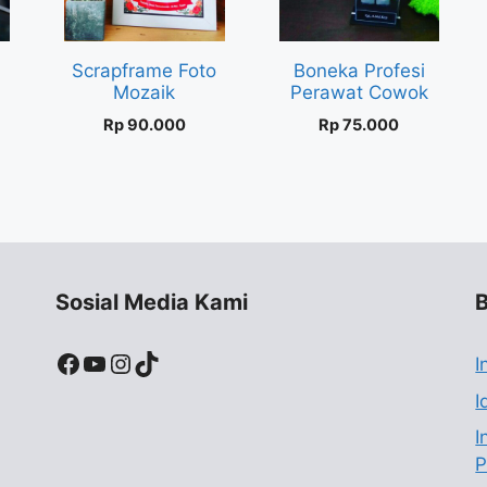
Scrapframe Foto
Boneka Profesi
Mozaik
Perawat Cowok
Rp
90.000
Rp
75.000
Sosial Media Kami
B
Facebook
YouTube
Instagram
TikTok
I
I
I
P