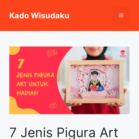
Skip
to
Kado Wisudaku
Menu
content
7 Jenis Pigura Art