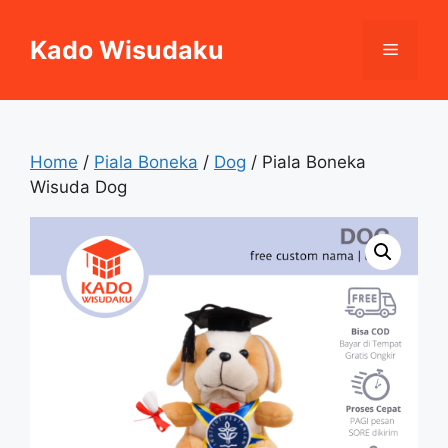
Skip
to
Kado Wisudaku
Menu
content
Home
/
Piala Boneka
/
Dog
/ Piala Boneka
Wisuda Dog