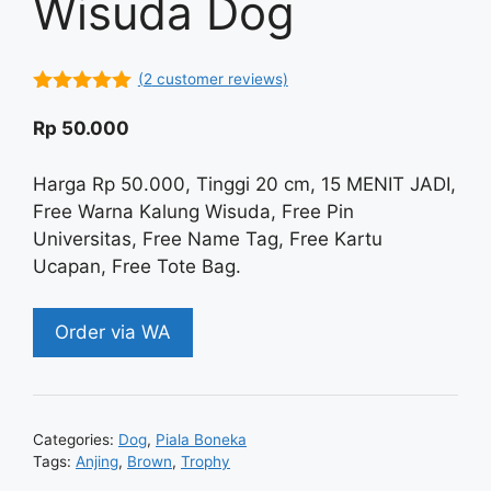
Wisuda Dog
(
2
customer reviews)
5.00
out of
5
Rp
50.000
Harga Rp 50.000, Tinggi 20 cm, 15 MENIT JADI,
Free Warna Kalung Wisuda, Free Pin
Universitas, Free Name Tag, Free Kartu
Ucapan, Free Tote Bag.
Order via WA
Categories:
Dog
,
Piala Boneka
Tags:
Anjing
,
Brown
,
Trophy