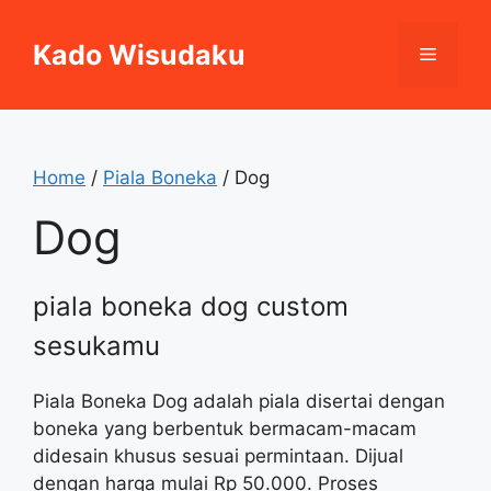
Skip
to
Kado Wisudaku
Menu
content
Home
/
Piala Boneka
/ Dog
Dog
piala boneka dog custom
sesukamu
Piala Boneka Dog adalah piala disertai dengan
boneka yang berbentuk bermacam-macam
didesain khusus sesuai permintaan. Dijual
dengan harga mulai Rp 50.000. Proses