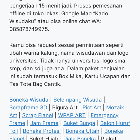
pengerjaan 15 menit jadi. Proses pemesanan
offline di toko lokasi Google Map “Kado
Wisudaku” atau bisa online chat WA:
085878749975.
Kamu bisa request sesuai permintaan seperti
ubah warna kalung, nama wisudawan dan logo
universitas. Tidak hanya universitas, logo sma,
smp, dan sd juga ada. Dalam paket penjualan
ini sudah termasuk Box Mika, Kartu Ucapan dan
Tas Tote Bag Cantik.
Boneka Wisuda
|
Selempang Wisuda
|
Scrapframe 3D
| Pigura Art |
Pict Art
|
Mozaik
Art
|
Scrap Flanel
|
WPAP ART
|
Emergency
Frame
|
Jam Frame
|
Buket Bunga
|
Balon Huruf
Foil
|
Boneka Profesi
|
Boneka Ultah
|
Boneka
Flanel
| Buket Hijab |
Piala Boneka
| Plakat