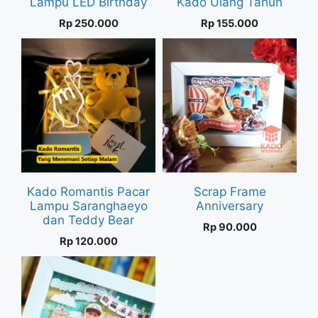
Lampu LED Birthday
Kado Ulang Tahun
Rp
250.000
Rp
155.000
Kado Romantis Pacar
Scrap Frame
Lampu Saranghaeyo
Anniversary
dan Teddy Bear
Rp
90.000
Rp
120.000