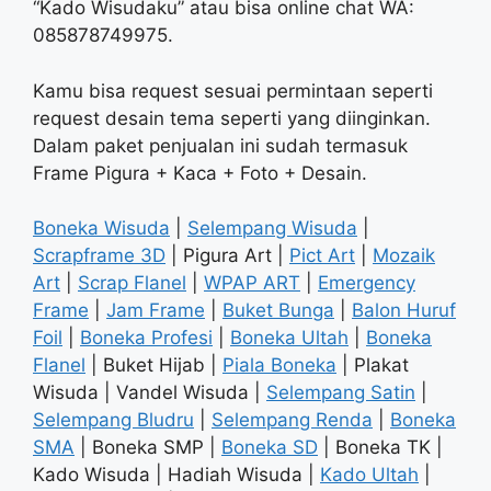
“Kado Wisudaku” atau bisa online chat WA:
085878749975.
Kamu bisa request sesuai permintaan seperti
request desain tema seperti yang diinginkan.
Dalam paket penjualan ini sudah termasuk
Frame Pigura + Kaca + Foto + Desain.
Boneka Wisuda
|
Selempang Wisuda
|
Scrapframe 3D
| Pigura Art |
Pict Art
|
Mozaik
Art
|
Scrap Flanel
|
WPAP ART
|
Emergency
Frame
|
Jam Frame
|
Buket Bunga
|
Balon Huruf
Foil
|
Boneka Profesi
|
Boneka Ultah
|
Boneka
Flanel
| Buket Hijab |
Piala Boneka
| Plakat
Wisuda | Vandel Wisuda |
Selempang Satin
|
Selempang Bludru
|
Selempang Renda
|
Boneka
SMA
| Boneka SMP |
Boneka SD
| Boneka TK |
Kado Wisuda | Hadiah Wisuda |
Kado Ultah
|