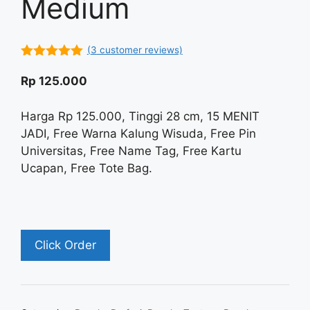
Medium
(
3
customer reviews)
5.00
out of
5
Rp
125.000
Harga Rp 125.000, Tinggi 28 cm, 15 MENIT
JADI, Free Warna Kalung Wisuda, Free Pin
Universitas, Free Name Tag, Free Kartu
Ucapan, Free Tote Bag.
Click Order