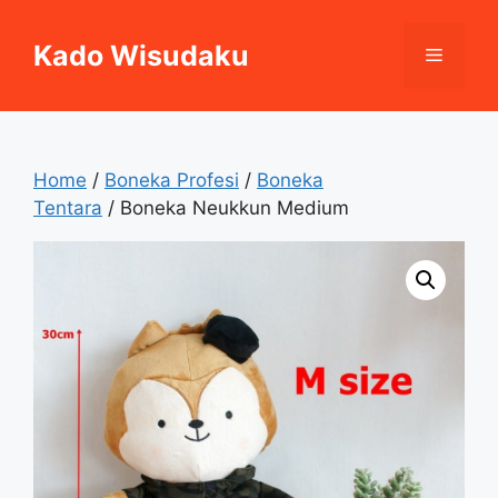
Skip
to
Kado Wisudaku
Menu
content
Home
/
Boneka Profesi
/
Boneka
Tentara
/ Boneka Neukkun Medium