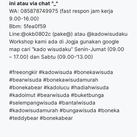
ini atau via chat ^_^
WA: 085878749975 (fast respon jam kerja
9.00-16.00)
Bbm: 5fea0f59
Line:@okb0802c (pake@) atau @kadowisudaku
Workshop kami ada di Jogja gunakan google
map cari “kado wisudaku” Senin-Jumat (09.00
– 17.00) dan Sabtu (09.00-‘13.00)
#freeongkir #kadowisuda #bonekawisuda
#bearwisuda #bonekawisudamurah
#bonekabear #kadolucu #hadiahwisuda
#kadoimut #bearwisuda #buketbunga
#selempangwisuda #bantalwisuda
#kadowisudamurah #bungawisuda #boneka
#teddybear #bonekabear