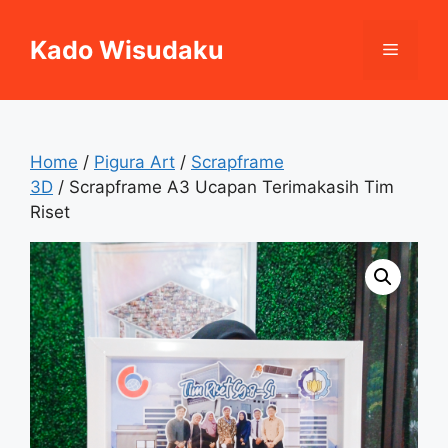
Skip
to
Kado Wisudaku
Menu
content
Home
/
Pigura Art
/
Scrapframe
3D
/ Scrapframe A3 Ucapan Terimakasih Tim
Riset