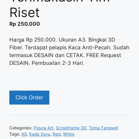
Riset
Rp
250.000
Harga Rp 250.000. Ukuran A3. Bingkai 3D
Fiber. Terdapat pelapis Kaca Anti-Pecah. Sudah
termasuk DESAIN dan CETAK. FREE Request
DESAIN. Pembuatan 2-3 Hari.
Click Order
Categories:
Pigura Art
,
Scrapframe 3D
,
Tema Farewell
Tags:
A5
,
Kado Guru
,
Red
,
White