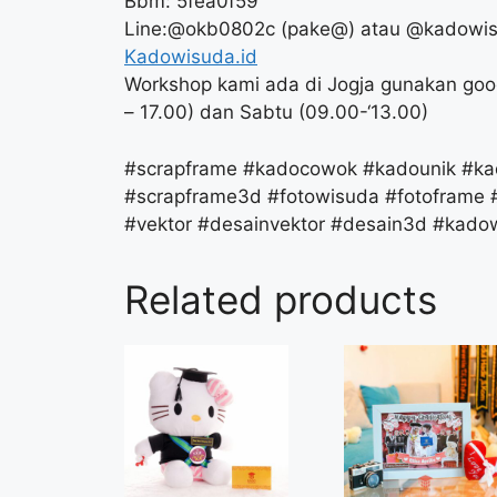
Bbm: 5fea0f59
Line:@okb0802c (pake@) atau @kadowi
Kadowisuda.id
Workshop kami ada di Jogja gunakan goo
– 17.00) dan Sabtu (09.00-‘13.00)
#scrapframe #kadocowok #kadounik #kad
#scrapframe3d #fotowisuda #fotoframe #
#vektor #desainvektor #desain3d #kado
Related products