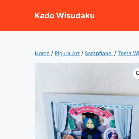
Skip
to
Kado Wisudaku
content
Home
/
Pigura Art
/
Scrapflanel
/
Tema W