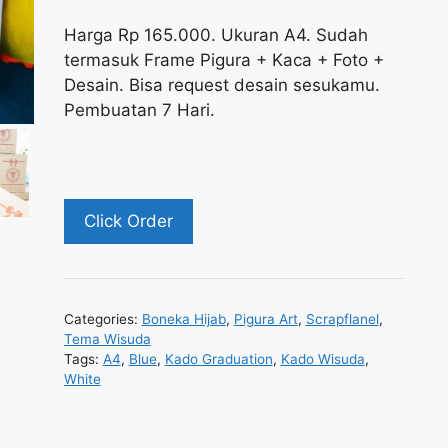
Harga Rp 165.000. Ukuran A4. Sudah
termasuk Frame Pigura + Kaca + Foto +
Desain. Bisa request desain sesukamu.
Pembuatan 7 Hari.
Click Order
Categories:
Boneka Hijab
,
Pigura Art
,
Scrapflanel
,
Tema Wisuda
Tags:
A4
,
Blue
,
Kado Graduation
,
Kado Wisuda
,
White