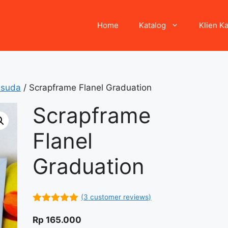
Home
Katalog
Klien K
isuda
/ Scrapframe Flanel Graduation
Scrapframe
Flanel
Graduation
(
3
customer reviews)
5.00
out of
5
Rp
165.000