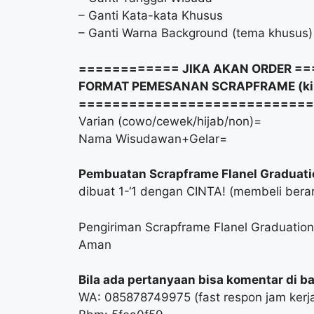
– Ganti Kata-kata Khusus
– Ganti Warna Background (tema khusus)
============ JIKA AKAN ORDER =
FORMAT PEMESANAN SCRAPFRAME (kiri
============================
Varian (cowo/cewek/hijab/non)=
Nama Wisudawan+Gelar=
Pembuatan Scrapframe Flanel Graduatio
dibuat 1-‘1 dengan CINTA! (membeli berart
Pengiriman Scrapframe Flanel Graduati
Aman
Bila ada pertanyaan bisa komentar di baw
WA: 085878749975 (fast respon jam kerj