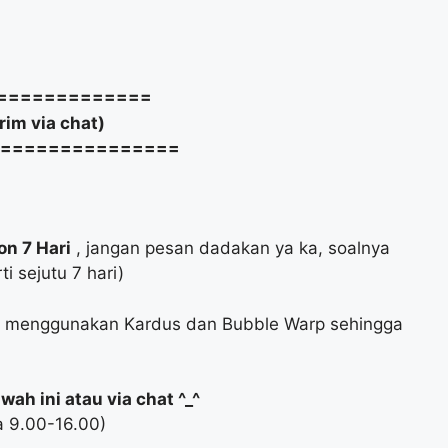
==============
m via chat)
===============
n 7 Hari
, jangan pesan dadakan ya ka, soalnya
i sejutu 7 hari)
on menggunakan Kardus dan Bubble Warp sehingga
ah ini atau via chat ^_^
a 9.00-16.00)