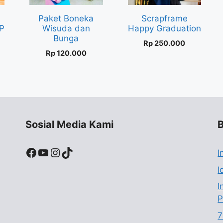
Paket Boneka
Scrapframe
P
Wisuda dan
Happy Graduation
Bunga
Rp
250.000
Rp
120.000
Sosial Media Kami
B
Facebook
YouTube
Instagram
TikTok
I
I
I
P
7