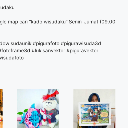
sudaku
gle map cari “kado wisudaku” Senin-Jumat (09.00
owisudaunik #pigurafoto #pigurawisuda3d
fotoframe3d #lukisanvektor #piguravektor
wisudafoto