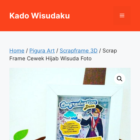
Skip
to
Kado Wisudaku
Menu
content
Home
/
Pigura Art
/
Scrapframe 3D
/ Scrap
Frame Cewek Hijab Wisuda Foto