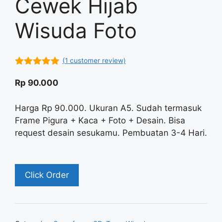
Cewek Hijab
Wisuda Foto
(
1
customer review)
5.00
out of
5
Rp
90.000
Harga Rp 90.000. Ukuran A5. Sudah termasuk
Frame Pigura + Kaca + Foto + Desain. Bisa
request desain sesukamu. Pembuatan 3-4 Hari.
Click Order