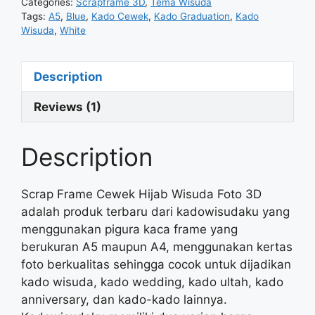
Categories:
Scrapframe 3D
,
Tema Wisuda
Tags:
A5
,
Blue
,
Kado Cewek
,
Kado Graduation
,
Kado
Wisuda
,
White
Description
Reviews (1)
Description
Scrap Frame Cewek Hijab Wisuda Foto 3D
adalah produk terbaru dari kadowisudaku yang
menggunakan pigura kaca frame yang
berukuran A5 maupun A4, menggunakan kertas
foto berkualitas sehingga cocok untuk dijadikan
kado wisuda, kado wedding, kado ultah, kado
anniversary, dan kado-kado lainnya.