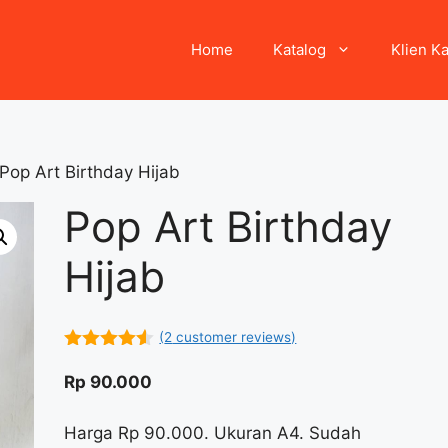
Home
Katalog
Klien K
Pop Art Birthday Hijab
Pop Art Birthday
Hijab
(
2
customer reviews)
4.50
out
of 5
Rp
90.000
Harga Rp 90.000. Ukuran A4. Sudah