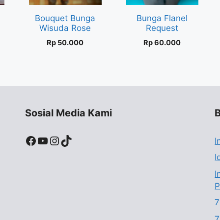
Bouquet Bunga
Bunga Flanel
Wisuda Rose
Request
Rp
50.000
Rp
60.000
Sosial Media Kami
B
Facebook
YouTube
Instagram
TikTok
I
I
I
P
7
7