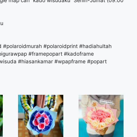
gle map cari “kado wisudaku” Senin-Jumat (09.00
ku
d #polaroidmurah #polaroidprint #hadiahultah
pigurawpap #framepopart #kadoframe
owisuda #hiasankamar #wpapframe #popart