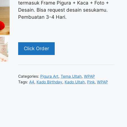
termasuk Frame Pigura + Kaca + Foto +
Desain. Bisa request desain sesukamu.
Pembuatan 3-4 Hari.
Click Order
Categories:
Pigura Art
,
Tema Ultah
,
WPAP
Tags:
A4
,
Kado Birthday
,
Kado Ultah
,
Pink
,
WPAP