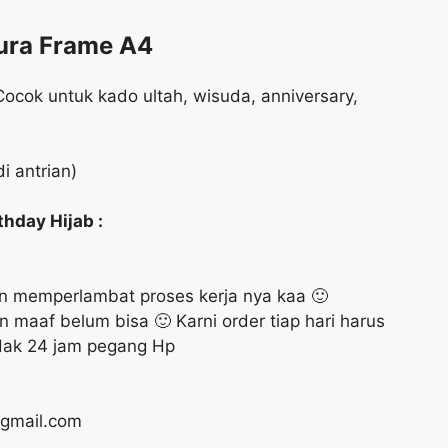
gura Frame A4
cok untuk kado ultah, wisuda, anniversary,
i antrian)
thday Hijab :
akan memperlambat proses kerja nya kaa 🙂
 maaf belum bisa 🙂 Karni order tiap hari harus
tidak 24 jam pegang Hp
gmail.com