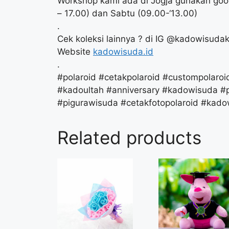
Workshop kami ada di Jogja gunakan goo
– 17.00) dan Sabtu (09.00-‘13.00)
.
Cek koleksi lainnya ? di IG @kadowisuda
Website
kadowisuda.id
.
#polaroid #cetakpolaroid #custompolaroi
#kadoultah #anniversary #kadowisuda #
#pigurawisuda #cetakfotopolaroid #kad
Related products