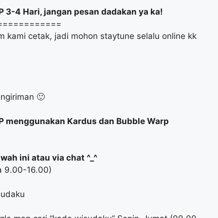
 3-4 Hari, jangan pesan dadakan ya ka!
============
 kami cetak, jadi mohon staytune selalu online kk
ngiriman 🙂
PAP menggunakan Kardus dan Bubble Warp
ah ini atau via chat ^_^
a 9.00-16.00)
sudaku