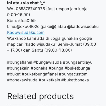
ini atau via chat ^_^
WA: 085878749975 (fast respon jam kerja
9.00-16.00)
Bbm: 5fea0f59
Line:@okb0802c (pake@) atau @kadowisudaku
Kadowisudaku.com
Workshop kami ada di Jogja gunakan google
map cari “kado wisudaku” Senin-Jumat (09.00
– 17.00) dan Sabtu (09.00-‘13.00)
#bungaflanel #bungawisuda #bungaantilayu
#bungakain #boneka #bunga #buketbunga
#buket #buketbungaflanel #bungacustom
#bonekawisuda #buketkain #buketboneka
Related products