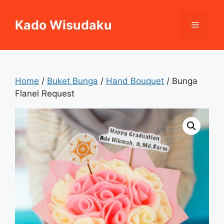
Skip
to
Kado Wisudaku
Menu
content
Home
/
Buket Bunga
/
Hand Bouquet
/ Bunga
Flanel Request