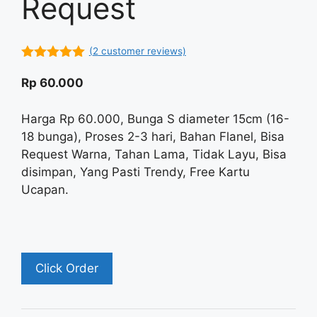
Request
(
2
customer reviews)
5.00
out of
5
Rp
60.000
Harga Rp 60.000, Bunga S diameter 15cm (16-
18 bunga), Proses 2-3 hari, Bahan Flanel, Bisa
Request Warna, Tahan Lama, Tidak Layu, Bisa
disimpan, Yang Pasti Trendy, Free Kartu
Ucapan.
Click Order