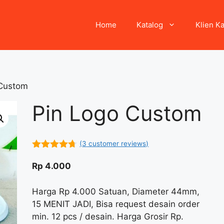
Home
Katalog
Klien K
 Custom
Pin Logo Custom
(
3
customer reviews)
4.67
out
of 5
Rp
4.000
Harga Rp 4.000 Satuan, Diameter 44mm,
15 MENIT JADI, Bisa request desain order
min. 12 pcs / desain. Harga Grosir Rp.