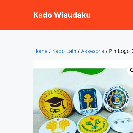
Skip
to
Kado Wisudaku
content
Home
/
Kado Lain
/
Aksesoris
/ Pin Logo