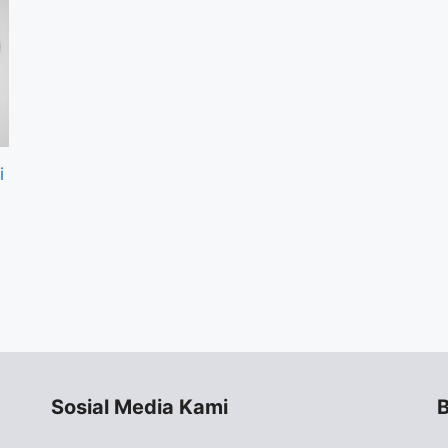
i
Sosial Media Kami
B