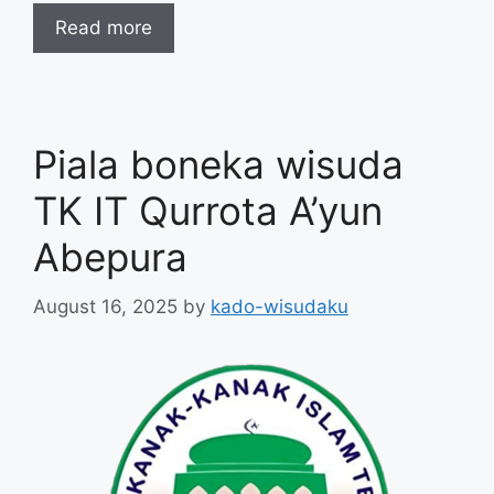
Read more
Piala boneka wisuda
TK IT Qurrota A’yun
Abepura
August 16, 2025
by
kado-wisudaku