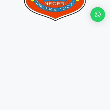
255 Medali Wisuda SMP N 1 Wonosegoro Tahun
Ajaran 2024/2025 Momen pelepasan siswa-
siswi tingkat akhir merupakan peristiwa penting
yang perlu dikenang. Untuk itu, SMP Negeri 1
Wonosegoro mempercayakan produksi medali
wisuda SMP N 1 Wonosegoro kepada tim
Kadowisudaku.com sebagai bentuk
penghargaan kepada siswa kelas IX tahun
ajaran 2024/2025. Total sebanyak 255 pcs
medali diproduksi secara …
Read more