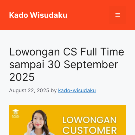
Skip
to
Kado Wisudaku
Menu
content
Lowongan CS Full Time
sampai 30 September
2025
August 22, 2025
by
kado-wisudaku