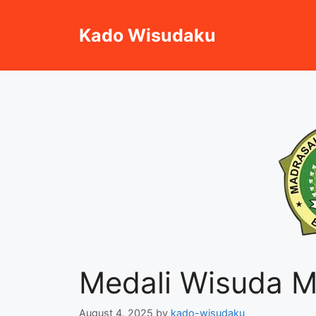
Skip
to
Kado Wisudaku
content
Medali Wisuda M
August 4, 2025
by
kado-wisudaku