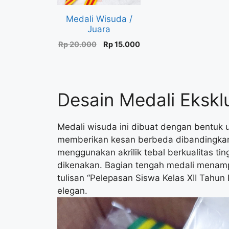
Medali Wisuda /
Juara
Original
Current
Rp
20.000
Rp
15.000
price
price
was:
is:
Rp 20.000.
Rp 15.000.
Desain Medali Ekskl
Medali wisuda ini dibuat dengan bentuk 
memberikan kesan berbeda dibandingka
menggunakan akrilik tebal berkualitas ti
dikenakan. Bagian tengah medali menamp
tulisan “Pelepasan Siswa Kelas XII Tahun
elegan.