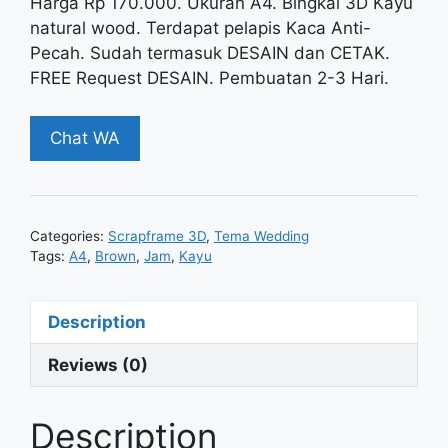
Harga Rp 170.000. Ukuran A4. Bingkai 3D Kayu
natural wood. Terdapat pelapis Kaca Anti-
Pecah. Sudah termasuk DESAIN dan CETAK.
FREE Request DESAIN. Pembuatan 2-3 Hari.
Chat WA
Categories:
Scrapframe 3D
,
Tema Wedding
Tags:
A4
,
Brown
,
Jam
,
Kayu
Description
Reviews (0)
Description