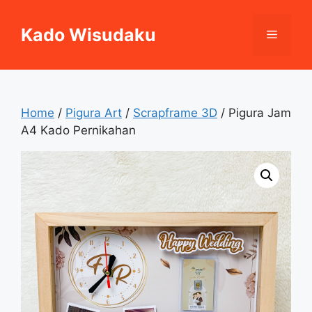
Skip
to
Kado Wisudaku
Menu
content
Home
/
Pigura Art
/
Scrapframe 3D
/ Pigura Jam
A4 Kado Pernikahan