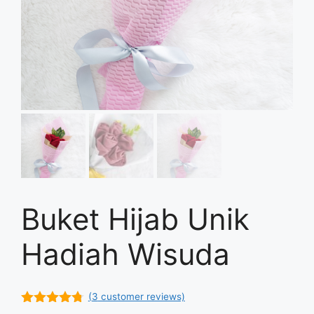
Buket Hijab Unik
Hadiah Wisuda
(
3
customer reviews)
4.67
out