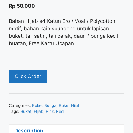
of 5
Rp
50.000
Bahan Hijab s4 Katun Ero / Voal / Polycotton
motif, bahan kain spunbond untuk lapisan
buket, tali satin, tali perak, daun / bunga kecil
buatan, Free Kartu Ucapan.
Click Order
Categories:
Buket Bunga
,
Buket Hijab
Tags:
Buket
,
Hijab
,
Pink
,
Red
Description