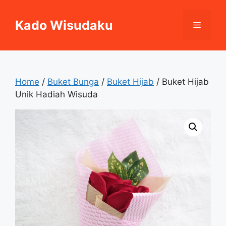
Skip
to
Kado Wisudaku
Menu
content
Home
/
Buket Bunga
/
Buket Hijab
/ Buket Hijab
Unik Hadiah Wisuda