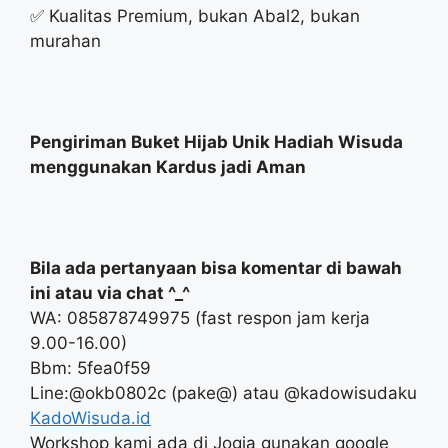
✅ Kualitas Premium, bukan Abal2, bukan
murahan
Pengiriman Buket Hijab Unik Hadiah Wisuda
menggunakan Kardus jadi Aman
Bila ada pertanyaan bisa komentar di bawah
ini atau via chat ^_^
WA: 085878749975 (fast respon jam kerja
9.00-16.00)
Bbm: 5fea0f59
Line:@okb0802c (pake@) atau @kadowisudaku
KadoWisuda.id
Workshop kami ada di Jogja gunakan google