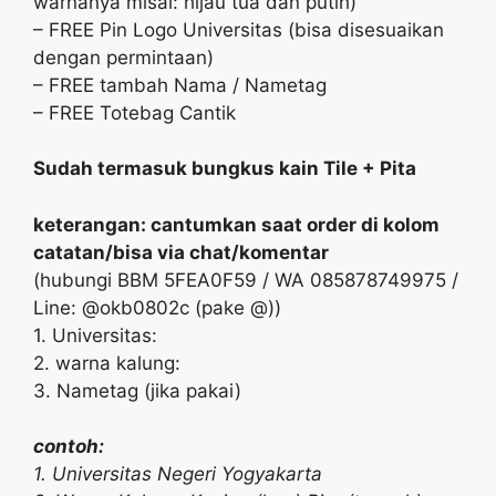
warnanya misal: hijau tua dan putih)
– FREE Pin Logo Universitas (bisa disesuaikan
dengan permintaan)
– FREE tambah Nama / Nametag
– FREE Totebag Cantik
Sudah termasuk bungkus kain Tile + Pita
keterangan: cantumkan saat order di kolom
catatan/bisa via chat/komentar
(hubungi BBM 5FEA0F59 / WA 085878749975 /
Line: @okb0802c‬ (pake @))
1. Universitas:
2. warna kalung:
3. Nametag (jika pakai)
contoh:
1. Universitas Negeri Yogyakarta