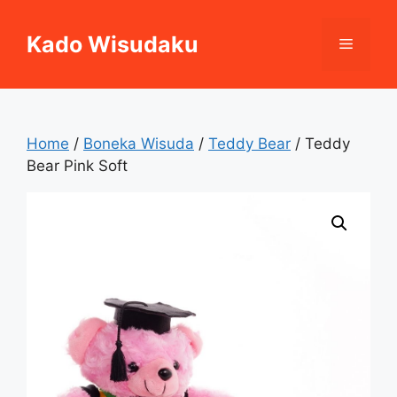
Skip
to
Kado Wisudaku
Menu
content
Home
/
Boneka Wisuda
/
Teddy Bear
/ Teddy
Bear Pink Soft