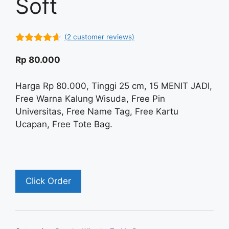
Soft
(
2
customer reviews)
4.50
out
of 5
Rp
80.000
Harga Rp 80.000, Tinggi 25 cm, 15 MENIT JADI,
Free Warna Kalung Wisuda, Free Pin
Universitas, Free Name Tag, Free Kartu
Ucapan, Free Tote Bag.
Click Order