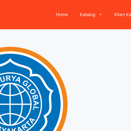
Home
Katalog
Klien K