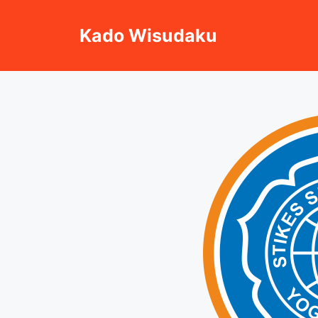
Skip
to
Kado Wisudaku
content