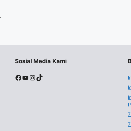
.
Sosial Media Kami
B
Facebook
YouTube
Instagram
TikTok
I
I
I
P
7
7