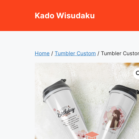
Skip
to
Kado Wisudaku
content
Home
/
Tumbler Custom
/ Tumbler Custo