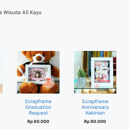
ma Wisuda A5 Kayu
D
Scrapframe
Scrapframe
Graduation
Anniversary
Request
Kekinian
Rp
90.000
Rp
90.000