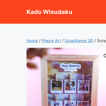
Skip
to
Kado Wisudaku
content
Home
/
Pigura Art
/
Scrapframe 3D
/ Scra