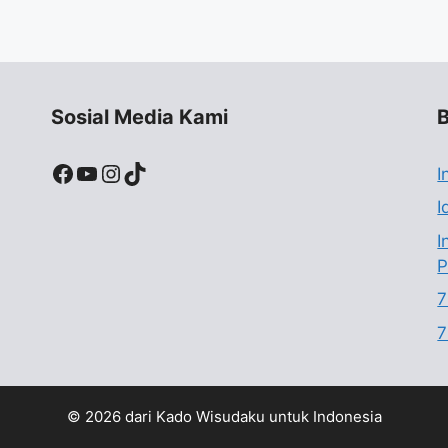
Sosial Media Kami
B
Facebook
YouTube
Instagram
TikTok
I
I
I
P
7
7
© 2026 dari Kado Wisudaku untuk Indonesia