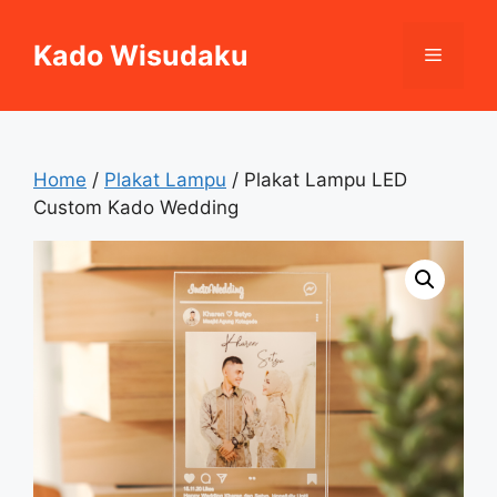
Skip
to
Kado Wisudaku
Menu
content
Home
/
Plakat Lampu
/ Plakat Lampu LED
Custom Kado Wedding