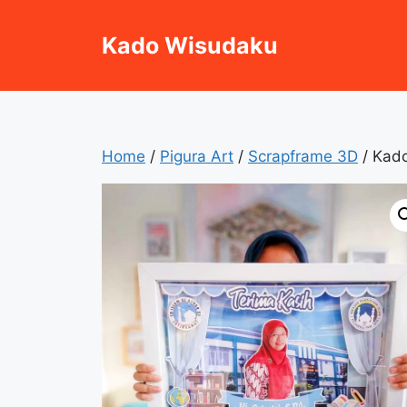
Skip
to
Kado Wisudaku
content
Home
/
Pigura Art
/
Scrapframe 3D
/ Kado