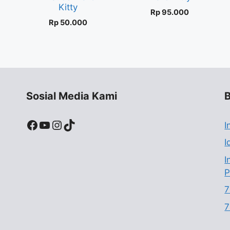
Kitty
Rp
95.000
Rp
50.000
Sosial Media Kami
B
Facebook
YouTube
Instagram
TikTok
I
I
I
P
7
7