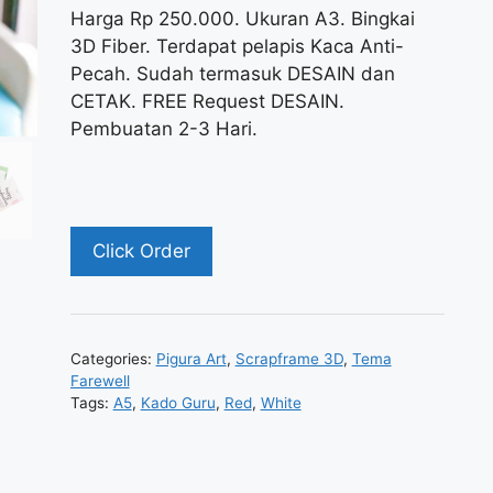
Harga Rp 250.000. Ukuran A3. Bingkai
3D Fiber. Terdapat pelapis Kaca Anti-
Pecah. Sudah termasuk DESAIN dan
CETAK. FREE Request DESAIN.
Pembuatan 2-3 Hari.
Click Order
Categories:
Pigura Art
,
Scrapframe 3D
,
Tema
Farewell
Tags:
A5
,
Kado Guru
,
Red
,
White