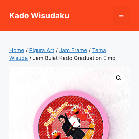
Skip
to
Kado Wisudaku
Menu
content
Home
/
Pigura Art
/
Jam Frame
/
Tema
Wisuda
/ Jam Bulat Kado Graduation Elmo