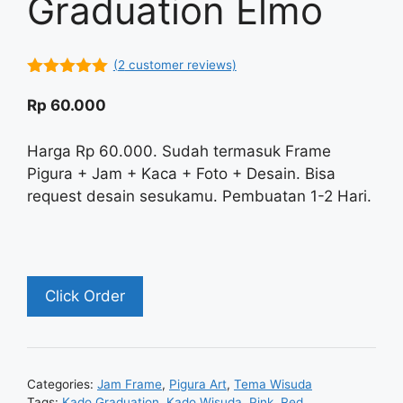
Graduation Elmo
(
2
customer reviews)
5.00
out of
5
Rp
60.000
Harga Rp 60.000. Sudah termasuk Frame
Pigura + Jam + Kaca + Foto + Desain. Bisa
request desain sesukamu. Pembuatan 1-2 Hari.
Click Order
Categories:
Jam Frame
,
Pigura Art
,
Tema Wisuda
Tags:
Kado Graduation
,
Kado Wisuda
,
Pink
,
Red