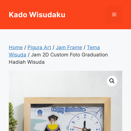
Skip
to
Kado Wisudaku
Menu
content
Home
/
Pigura Art
/
Jam Frame
/
Tema
Wisuda
/ Jam 2D Custom Foto Graduation
Hadiah Wisuda