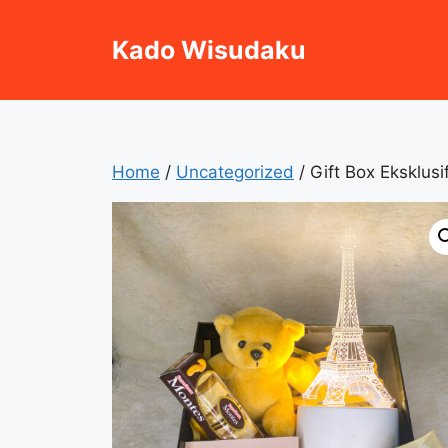
Skip
to
Kado Wisudaku
content
Home
/
Uncategorized
/ Gift Box Eksklusi