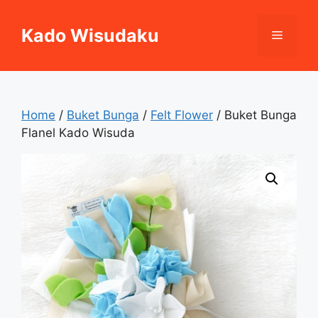
Skip
to
Kado Wisudaku
Menu
content
Home
/
Buket Bunga
/
Felt Flower
/ Buket Bunga
Flanel Kado Wisuda