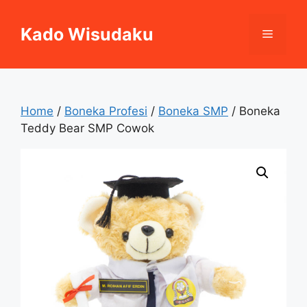
Skip
to
Kado Wisudaku
Menu
content
Home
/
Boneka Profesi
/
Boneka SMP
/ Boneka
Teddy Bear SMP Cowok