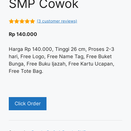
SMP Cowok
(
3
customer reviews)
5.00
out of
5
Rp
140.000
Harga Rp 140.000, Tinggi 26 cm, Proses 2-3
hari, Free Logo, Free Name Tag, Free Buket
Bunga, Free Buku Ijazah, Free Kartu Ucapan,
Free Tote Bag.
Click Order