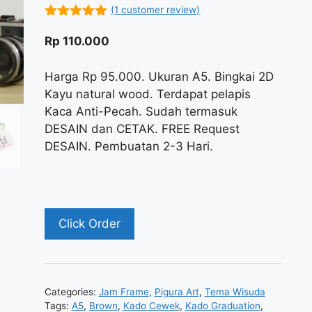
(
1
customer review)
5.00
out of
5
Rp
110.000
Harga Rp 95.000. Ukuran A5. Bingkai 2D
Kayu natural wood. Terdapat pelapis
Kaca Anti-Pecah. Sudah termasuk
DESAIN dan CETAK. FREE Request
DESAIN. Pembuatan 2-3 Hari.
Click Order
Categories:
Jam Frame
,
Pigura Art
,
Tema Wisuda
Tags:
A5
,
Brown
,
Kado Cewek
,
Kado Graduation
,