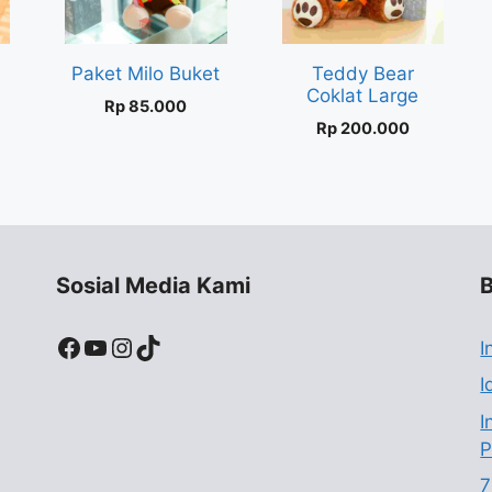
Paket Milo Buket
Teddy Bear
Coklat Large
Rp
85.000
Rp
200.000
Sosial Media Kami
B
Facebook
YouTube
Instagram
TikTok
I
I
I
P
7