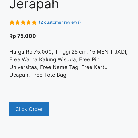
Jerapah
(
2
customer reviews)
5.00
out of
5
Rp
75.000
Harga Rp 75.000, Tinggi 25 cm, 15 MENIT JADI,
Free Warna Kalung Wisuda, Free Pin
Universitas, Free Name Tag, Free Kartu
Ucapan, Free Tote Bag.
Click Order