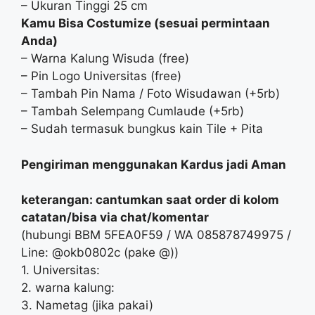
– Ukuran Tinggi 25 cm
Kamu Bisa Costumize (sesuai permintaan
Anda)
– Warna Kalung Wisuda (free)
– Pin Logo Universitas (free)
– Tambah Pin Nama / Foto Wisudawan (+5rb)
– Tambah Selempang Cumlaude (+5rb)
– Sudah termasuk bungkus kain Tile + Pita
Pengiriman menggunakan Kardus jadi Aman
keterangan: cantumkan saat order di kolom
catatan/bisa via chat/komentar
(hubungi BBM 5FEA0F59 / WA 085878749975 /
Line: @okb0802c‬ (pake @))
1. Universitas:
2. warna kalung:
3. Nametag (jika pakai)