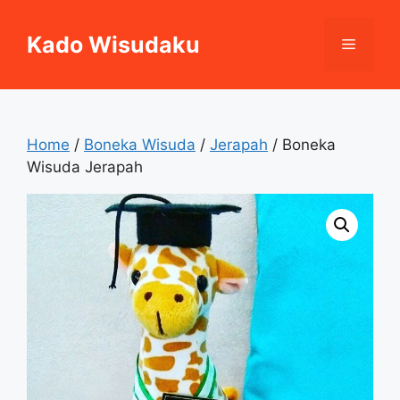
Skip
to
Kado Wisudaku
Menu
content
Home
/
Boneka Wisuda
/
Jerapah
/ Boneka
Wisuda Jerapah