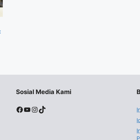
x
Sosial Media Kami
B
Facebook
YouTube
Instagram
TikTok
I
I
I
P