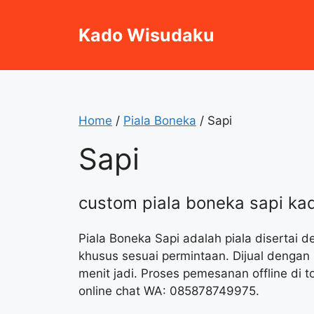
Skip
to
Kado Wisudaku
content
Home
/
Piala Boneka
/ Sapi
Sapi
custom piala boneka sapi ka
Piala Boneka Sapi adalah piala disertai 
khusus sesuai permintaan. Dijual dengan
menit jadi. Proses pemesanan offline di 
online chat WA: 085878749975.