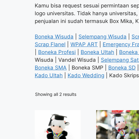
Kamu bisa request sesuai permintaan se
logo universitas. Tidak hanya universita
penjualan ini sudah termasuk Box Mika, 
Boneka Wisuda
|
Selempang Wisuda
|
Sc
Scrap Flanel
|
WPAP ART
|
Emergency Fr
|
Boneka Profesi
|
Boneka Ultah
|
Boneka 
Wisuda | Vandel Wisuda |
Selempang Sat
Boneka SMA
| Boneka SMP |
Boneka SD
|
Kado Ultah
|
Kado Wedding
| Kado Skrips
Sorted
Showing all 2 results
by
popularity