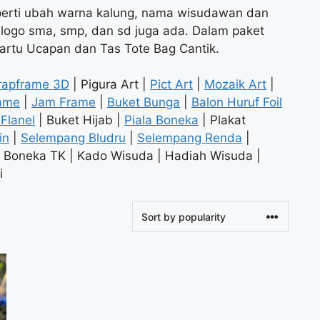
perti ubah warna kalung, nama wisudawan dan
s, logo sma, smp, dan sd juga ada. Dalam paket
Kartu Ucapan dan Tas Tote Bag Cantik.
rapframe 3D
| Pigura Art |
Pict Art
|
Mozaik Art
|
ame
|
Jam Frame
|
Buket Bunga
|
Balon Huruf Foil
Flanel
| Buket Hijab |
Piala Boneka
| Plakat
in
|
Selempang Bludru
|
Selempang Renda
|
 Boneka TK | Kado Wisuda | Hadiah Wisuda |
i