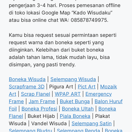
pengerjaan 3-4 hari. Proses pemesanan offline
di toko lokasi Google Map “Kado Wisudaku”
atau bisa online chat WA: 085878749975.
Kamu bisa request sesuai permintaan seperti
request warna dan boneka seperti yang
diinginkan. Kelebihan dari buket boneka
adalah tahan lama, tidak mudah layu, bisa
disimpan, yang pasti trendy.
Boneka Wisuda
|
Selempang Wisuda
|
Scrapframe 3D
| Pigura Art |
Pict Art
|
Mozaik
Art
|
Scrap Flanel
|
WPAP ART
|
Emergency
Frame
|
Jam Frame
|
Buket Bunga
|
Balon Huruf
Foil
|
Boneka Profesi
|
Boneka Ultah
|
Boneka
Flanel
| Buket Hijab |
Piala Boneka
| Plakat
Wisuda | Vandel Wisuda |
Selempang Satin
|
Selempang Bludru
|
Selempang Renda
|
Boneka