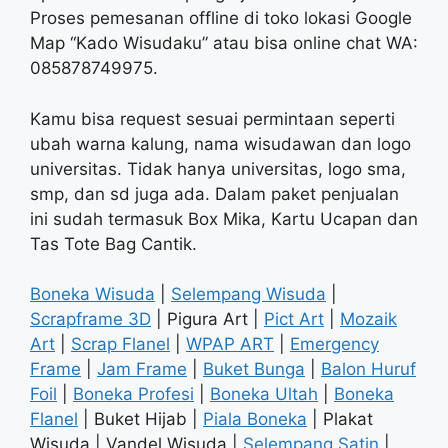
Proses pemesanan offline di toko lokasi Google
Map “Kado Wisudaku” atau bisa online chat WA:
085878749975.
Kamu bisa request sesuai permintaan seperti
ubah warna kalung, nama wisudawan dan logo
universitas. Tidak hanya universitas, logo sma,
smp, dan sd juga ada. Dalam paket penjualan
ini sudah termasuk Box Mika, Kartu Ucapan dan
Tas Tote Bag Cantik.
Boneka Wisuda
|
Selempang Wisuda
|
Scrapframe 3D
| Pigura Art |
Pict Art
|
Mozaik
Art
|
Scrap Flanel
|
WPAP ART
|
Emergency
Frame
|
Jam Frame
|
Buket Bunga
|
Balon Huruf
Foil
|
Boneka Profesi
|
Boneka Ultah
|
Boneka
Flanel
| Buket Hijab |
Piala Boneka
| Plakat
Wisuda | Vandel Wisuda |
Selempang Satin
|