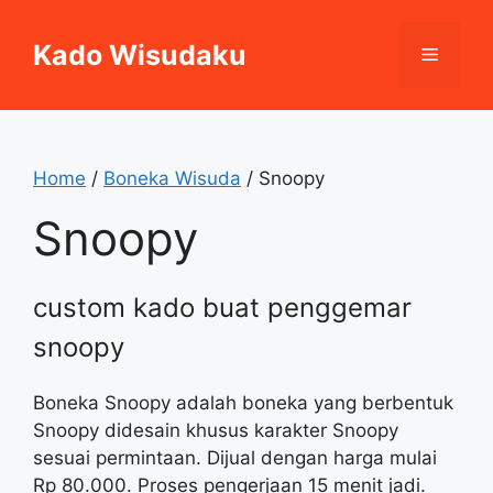
Skip
to
Kado Wisudaku
Menu
content
Home
/
Boneka Wisuda
/ Snoopy
Snoopy
custom kado buat penggemar
snoopy
Boneka Snoopy adalah boneka yang berbentuk
Snoopy didesain khusus karakter Snoopy
sesuai permintaan. Dijual dengan harga mulai
Rp 80.000. Proses pengerjaan 15 menit jadi.