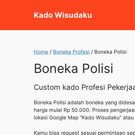
Skip
to
Kado Wisudaku
content
Home
/
Boneka Profesi
/ Boneka Polisi
Boneka Polisi
Custom kado Profesi Pekerjaa
Boneka Polisi adalah boneka yang didesain
harga mulai Rp 50.000. Proses pengerjaan
lokasi Google Map “Kado Wisudaku” atau
Kamu bisa request sesuai permintaan se