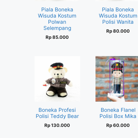
Piala Boneka
Piala Boneka
Wisuda Kostum
Wisuda Kostum
Polwan
Polisi Wanita
Selempang
Rp
80.000
Rp
85.000
Boneka Profesi
Boneka Flanel
Polisi Teddy Bear
Polisi Box Mika
Rp
130.000
Rp
60.000