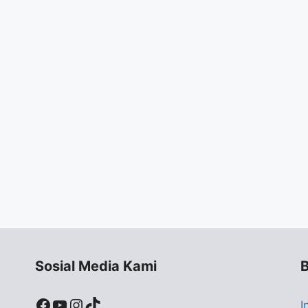
Sosial Media Kami
B
Facebook
YouTube
Instagram
TikTok
I