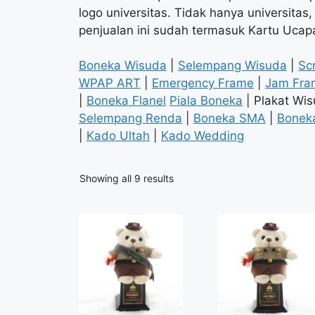
logo universitas. Tidak hanya universita
penjualan ini sudah termasuk Kartu Ucap
Boneka Wisuda
|
Selempang Wisuda
|
Sc
WPAP ART
|
Emergency Frame
|
Jam Fra
|
Boneka Flanel
Piala Boneka
| Plakat Wi
Selempang Renda
|
Boneka SMA
|
Bonek
|
Kado Ultah
|
Kado Wedding
Sorted
Showing all 9 results
by
popularity