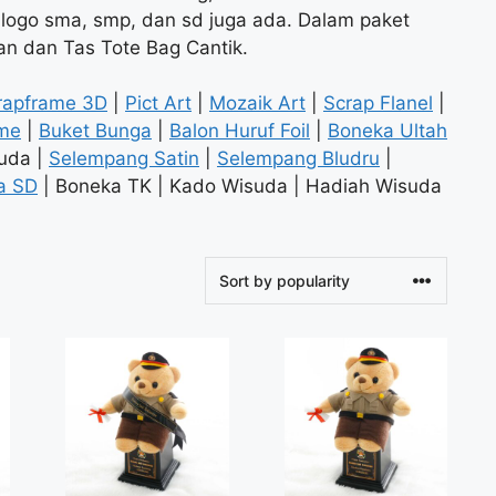
s, logo sma, smp, dan sd juga ada. Dalam paket
an dan Tas Tote Bag Cantik.
rapframe 3D
|
Pict Art
|
Mozaik Art
|
Scrap Flanel
|
me
|
Buket Bunga
|
Balon Huruf Foil
|
Boneka Ultah
suda |
Selempang Satin
|
Selempang Bludru
|
a SD
| Boneka TK | Kado Wisuda | Hadiah Wisuda