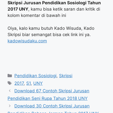
Skripsi Jurusan Pendidikan Sosiologi Tahun
2017 UNY
, kamu bisa ketik saran dan kritik di
kolom komentar di bawah ini
Oiya, kalo kamu butuh Kado Wisuda, Kado
Skripsi biar semangat bisa cek link ini ya.
kadowisudaku.com
Categories
Pendidikan Sosiologi
,
Skripsi
Tags
2017
,
S1
,
UNY
Download 67 Contoh Skripsi Jurusan
Pendidikan Seni Rupa Tahun 2018 UNY
Download 30 Contoh Skripsi Jurusan