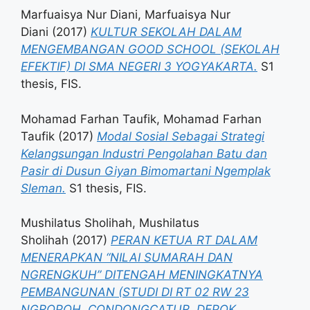
Marfuaisya Nur Diani, Marfuaisya Nur
Diani
(2017)
KULTUR SEKOLAH DALAM
MENGEMBANGAN GOOD SCHOOL (SEKOLAH
EFEKTIF) DI SMA NEGERI 3 YOGYAKARTA.
S1
thesis, FIS.
Mohamad Farhan Taufik, Mohamad Farhan
Taufik
(2017)
Modal Sosial Sebagai Strategi
Kelangsungan Industri Pengolahan Batu dan
Pasir di Dusun Giyan Bimomartani Ngemplak
Sleman.
S1 thesis, FIS.
Mushilatus Sholihah, Mushilatus
Sholihah
(2017)
PERAN KETUA RT DALAM
MENERAPKAN “NILAI SUMARAH DAN
NGRENGKUH” DITENGAH MENINGKATNYA
PEMBANGUNAN (STUDI DI RT 02 RW 23
NGROPOH, CONDONGCATUR, DEPOK,