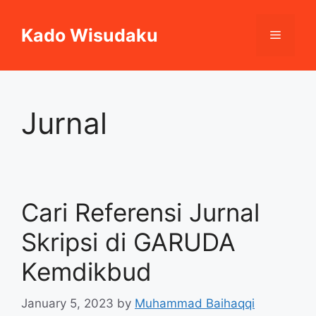
Skip
to
Kado Wisudaku
Menu
content
Jurnal
Cari Referensi Jurnal
Skripsi di GARUDA
Kemdikbud
January 5, 2023
by
Muhammad Baihaqqi