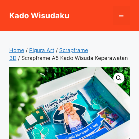
Skip
to
Kado Wisudaku
Menu
content
Home
/
Pigura Art
/
Scrapframe
3D
/ Scrapframe A5 Kado Wisuda Keperawatan