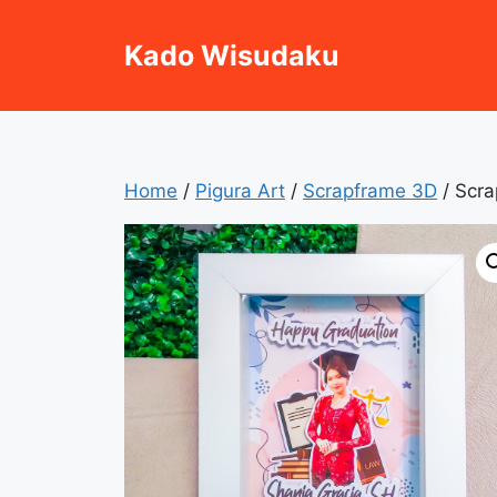
Skip
to
Kado Wisudaku
content
Home
/
Pigura Art
/
Scrapframe 3D
/ Scr