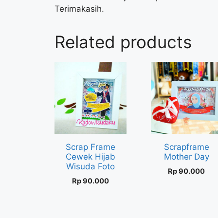
Terimakasih.
Related products
Scrap Frame
Scrapframe
Cewek Hijab
Mother Day
Wisuda Foto
Rp
90.000
Rp
90.000