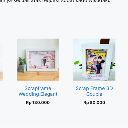
innya kecuali atas request sobat kado wisudaku
D
Scrapframe
Scrap Frame 3D
Wedding Elegant
Couple
Rp
130.000
Rp
80.000