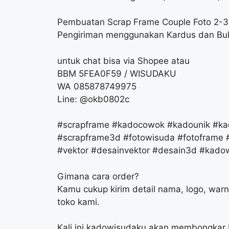
Pembuatan Scrap Frame Couple Foto 2-3 
Pengiriman menggunakan Kardus dan Bu
untuk chat bisa via Shopee atau
BBM 5FEA0F59 / WISUDAKU
WA 085878749975
Line: @okb0802c
#scrapframe #kadocowok #kadounik #kad
#scrapframe3d #fotowisuda #fotoframe #
#vektor #desainvektor #desain3d #kado
Gimana cara order?
Kamu cukup kirim detail nama, logo, war
toko kami.
Kali ini kadowisudaku akan membongkar 