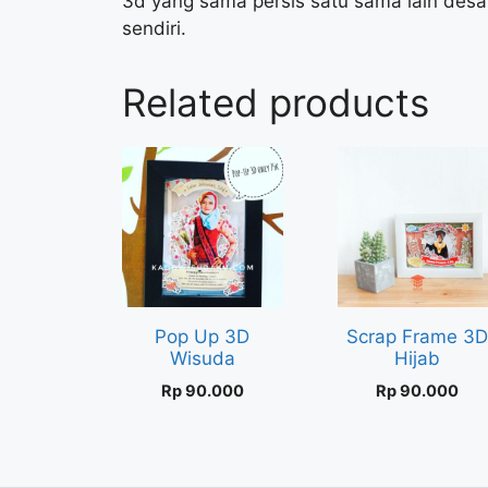
3d yang sama persis satu sama lain desa
sendiri.
Related products
Pop Up 3D
Scrap Frame 3
Wisuda
Hijab
Rp
90.000
Rp
90.000