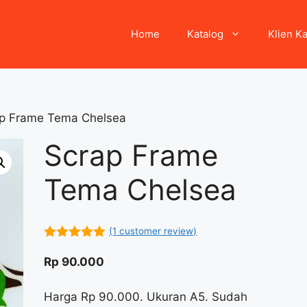
Home
Katalog
Klien K
ap Frame Tema Chelsea
Scrap Frame
Tema Chelsea
(
1
customer review)
5.00
out of
5
Rp
90.000
Harga Rp 90.000. Ukuran A5. Sudah