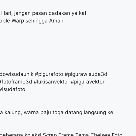
Hari, jangan pesan dadakan ya ka!
bble Warp sehingga Aman
owisudaunik #pigurafoto #pigurawisuda3d
fotoframe3d #lukisanvektor #piguravektor
wisudafoto
na kalung, warna baju toga datang langsung ke
beberapa koleksi Scrap Frame Tema Chelsea Foto