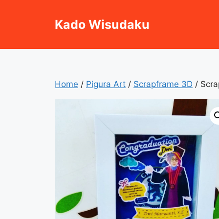
Skip
to
Kado Wisudaku
content
Home
/
Pigura Art
/
Scrapframe 3D
/ Scr