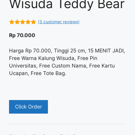
Wisuda Teddy Bear
(
3
customer reviews)
5.00
out of
5
Rp
70.000
Harga Rp 70.000, Tinggi 25 cm, 15 MENIT JADI,
Free Warna Kalung Wisuda, Free Pin
Universitas, Free Custom Nama, Free Kartu
Ucapan, Free Tote Bag.
Click Order