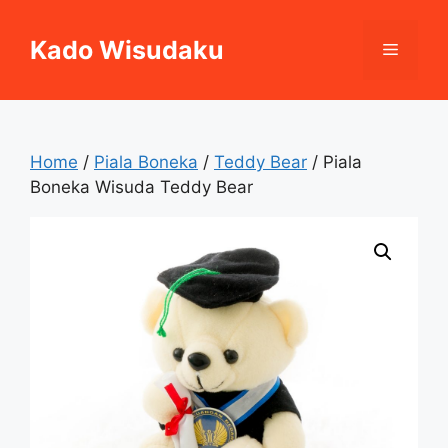
Skip
to
Kado Wisudaku
Menu
content
Home
/
Piala Boneka
/
Teddy Bear
/ Piala
Boneka Wisuda Teddy Bear