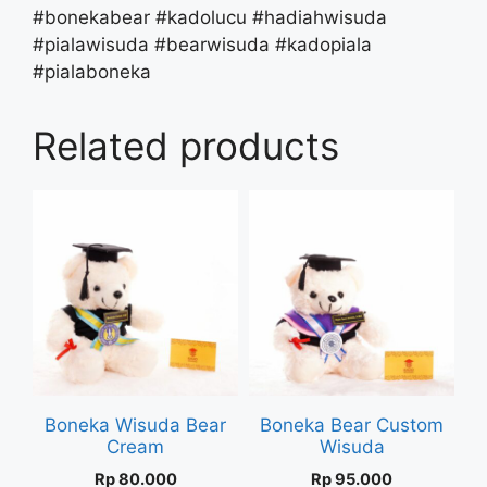
#bonekabear #kadolucu #hadiahwisuda
#pialawisuda #bearwisuda #kadopiala
#pialaboneka
Related products
Boneka Wisuda Bear
Boneka Bear Custom
Cream
Wisuda
Rp
80.000
Rp
95.000