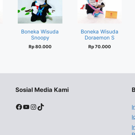
Boneka Wisuda
Boneka Wisuda
Snoopy
Doraemon S
Rp
80.000
Rp
70.000
Sosial Media Kami
B
Facebook
YouTube
Instagram
TikTok
I
I
I
P