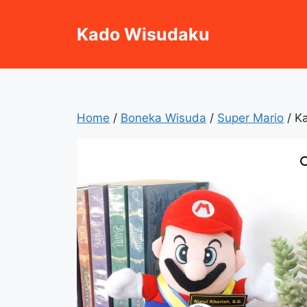
Skip
to
Kado Wisudaku
content
Home
/
Boneka Wisuda
/
Super Mario
/ K