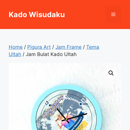
Skip
to
Kado Wisudaku
Menu
content
Home
/
Pigura Art
/
Jam Frame
/
Tema
Ultah
/ Jam Bulat Kado Ultah