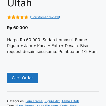
Ultah
(
1
customer review)
5.00
out of
5
Rp
60.000
Harga Rp 60.000. Sudah termasuk Frame
Pigura + Jam + Kaca + Foto + Desain. Bisa
request desain sesukamu. Pembuatan 1-2 Hari.
Click Order
Categories:
Jam Frame
,
Pigura Art
,
Tema Ultah
Tags:
Blue
,
Brown
,
Kado Birthday
,
Kado Ultah