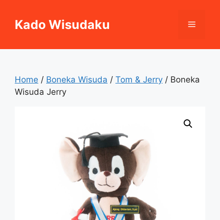
Skip
to
Kado Wisudaku
Menu
content
Home
/
Boneka Wisuda
/
Tom & Jerry
/ Boneka
Wisuda Jerry