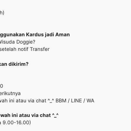
h)
ggunakan Kardus jadi Aman
Wisuda Doggie?
etelah notif Transfer
an dikirim?
00
erikutnya
ah ini atau via chat ^_^ BBM / LINE / WA
ah ini atau via chat ^_^
a 9.00-16.00)