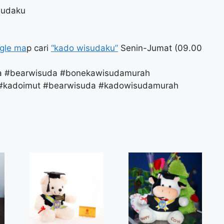
sudaku
gle ma
p cari
“kado wisudaku”
Senin-Jumat (09.00
da #bearwisuda #bonekawisudamurah
 #kadoimut #bearwisuda #kadowisudamurah