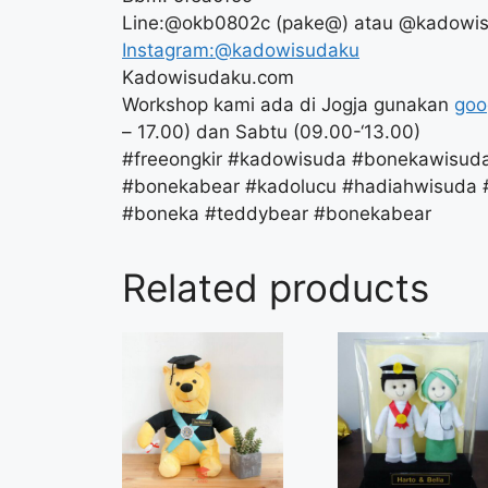
Line:@okb0802c (pake@) atau @kadowi
Instagram:@kadowisudaku
Kadowisudaku.com
Workshop kami ada di Jogja gunakan
goo
– 17.00) dan Sabtu (09.00-‘13.00)
#freeongkir #kadowisuda #bonekawisu
#bonekabear #kadolucu #hadiahwisuda
#boneka #teddybear #bonekabear
Related products