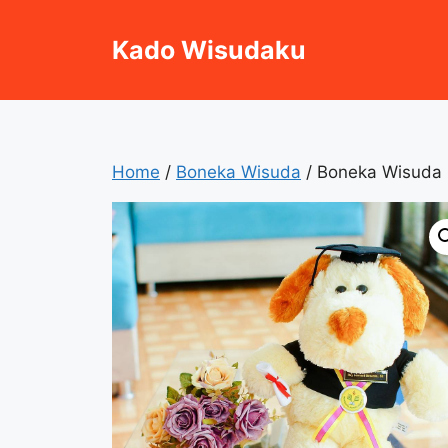
Skip
to
Kado Wisudaku
content
Home
/
Boneka Wisuda
/ Boneka Wisuda 