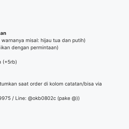
aan
arnanya misal: hijau tua dan putih)
uaikan dengan permintaan)
 (+5rb)
umkan saat order di kolom catatan/bisa via
75 / Line: @okb0802c‬ (pake @))