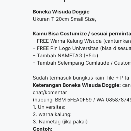
Boneka Wisuda Doggie
Ukuran T 20cm Small Size,
Kamu Bisa Costumize / sesuai permint
– FREE Warna Kalung Wisuda (cantumkan w
– FREE Pin Logo Universitas (bisa dises
– Tambah NAMETAG (+5rb)
– Tambah Selempang Cumlaude / Custom
Sudah termasuk bungkus kain Tile + Pita
Keterangan Boneka Wisuda Doggie:
cant
chat/komentar
(hubungi BBM 5FEA0F59 / WA 0858787499
1. Universitas:
2. warna kalung:
3. Nametag (jika pakai)
Contoh: