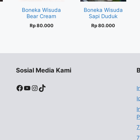
Boneka Wisuda
Boneka Wisuda
Bear Cream
Sapi Duduk
Rp
80.000
Rp
80.000
Sosial Media Kami
B
Facebook
YouTube
Instagram
TikTok
I
I
I
P
7
7