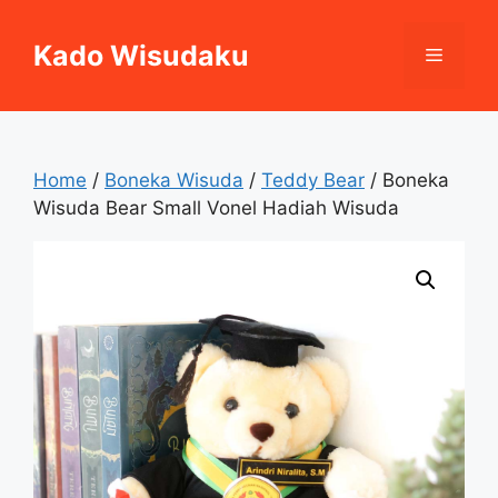
Skip
to
Kado Wisudaku
Menu
content
Home
/
Boneka Wisuda
/
Teddy Bear
/ Boneka
Wisuda Bear Small Vonel Hadiah Wisuda