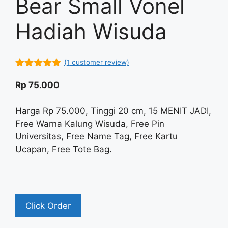
Bear Small Vonel
Hadiah Wisuda
(
1
customer review)
5.00
out of
5
Rp
75.000
Harga Rp 75.000, Tinggi 20 cm, 15 MENIT JADI,
Free Warna Kalung Wisuda, Free Pin
Universitas, Free Name Tag, Free Kartu
Ucapan, Free Tote Bag.
Click Order