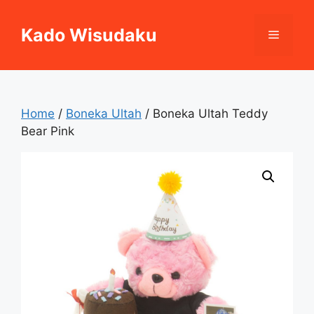
Skip
to
Kado Wisudaku
Menu
content
Home
/
Boneka Ultah
/ Boneka Ultah Teddy
Bear Pink