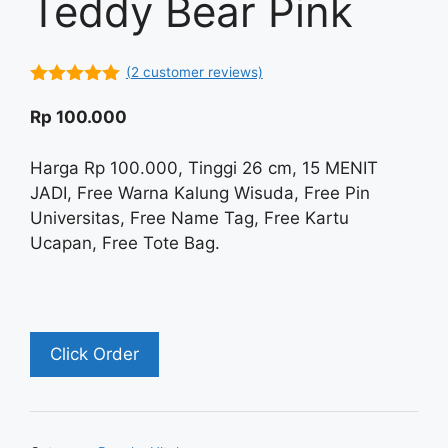
Teddy Bear Pink
(
2
customer reviews)
5.00
out of
5
Rp
100.000
Harga Rp 100.000, Tinggi 26 cm, 15 MENIT
JADI, Free Warna Kalung Wisuda, Free Pin
Universitas, Free Name Tag, Free Kartu
Ucapan, Free Tote Bag.
Click Order