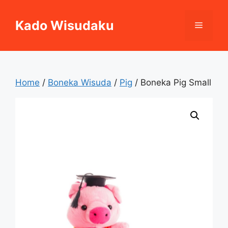
Skip
to
Kado Wisudaku
Menu
content
Home
/
Boneka Wisuda
/
Pig
/ Boneka Pig Small