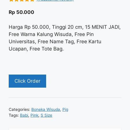
5.00
out of
5
Rp
50.000
Harga Rp 50.000, Tinggi 20 cm, 15 MENIT JADI,
Free Warna Kalung Wisuda, Free Pin
Universitas, Free Name Tag, Free Kartu
Ucapan, Free Tote Bag.
Click Order
Categories:
Boneka Wisuda
,
Pig
Tags:
Babi
,
Pink
,
S Size