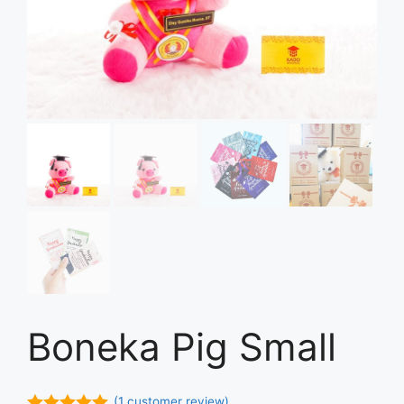
Boneka Pig Small
(
1
customer review)