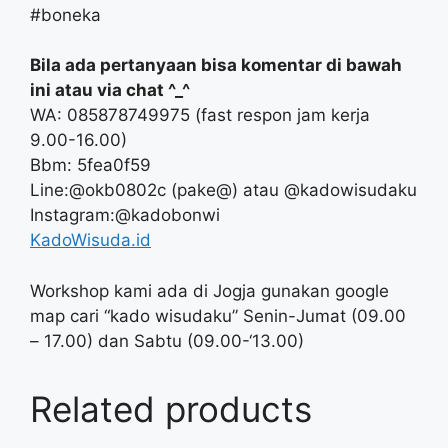
#boneka
Bila ada pertanyaan bisa komentar di bawah
ini atau via chat ^_^
WA: 085878749975 (fast respon jam kerja
9.00-16.00)
Bbm: 5fea0f59
Line:@okb0802c (pake@) atau @kadowisudaku
Instagram:@kadobonwi
KadoWisuda.id
Workshop kami ada di Jogja gunakan google
map cari “kado wisudaku” Senin-Jumat (09.00
– 17.00) dan Sabtu (09.00-‘13.00)
Related products