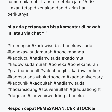
namun bila notif transfer setelah jam 15.00
– akan tetap dikerjakan dan dikirim hari
berikutnya
bila ada pertanyaan bisa komentar di bawah
ini atau via chat ^_^
#freeongkir #kadowisuda #bonekawisuda
#bonekawisudamurah #bonekapanda
#kadolucu #hadiahwisuda #kadoimut
#kadowisudamurah #boneka #bonekamurah
#graduationdoll #valentinegift #kadovalentine
#kadosarjana #buketboneka #kadoanniversary
#kadounik #kadoultah #hadiahwisuda
#hadiahsidang #souvenirultah #graduationgift
#dagelan #souvenirwedding #boneka
Respon cepat PEMESANAN, CEK STOCK &