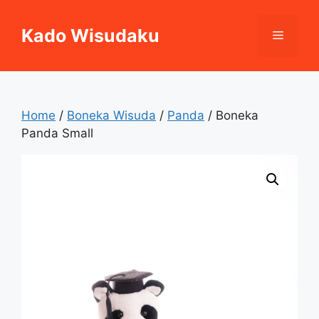
Skip
to
Kado Wisudaku
Menu
content
Home
/
Boneka Wisuda
/
Panda
/ Boneka
Panda Small