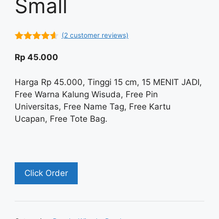
Small
(
2
customer reviews)
4.50
out
of 5
Rp
45.000
Harga Rp 45.000, Tinggi 15 cm, 15 MENIT JADI,
Free Warna Kalung Wisuda, Free Pin
Universitas, Free Name Tag, Free Kartu
Ucapan, Free Tote Bag.
Click Order