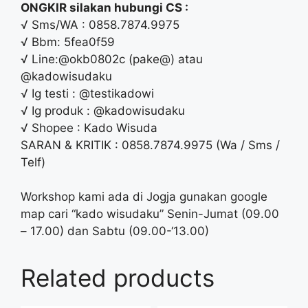
ONGKIR silakan hubungi CS :
√ Sms/WA : 0858.7874.9975
√ Bbm: 5fea0f59
√ Line:@okb0802c (pake@) atau
@kadowisudaku
√ Ig testi : @testikadowi
√ Ig produk : @kadowisudaku
√ Shopee : Kado Wisuda
SARAN & KRITIK : 0858.7874.9975 (Wa / Sms /
Telf)
Workshop kami ada di Jogja gunakan google
map cari “kado wisudaku” Senin-Jumat (09.00
– 17.00) dan Sabtu (09.00-‘13.00)
Related products