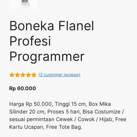
Boneka Flanel
Profesi
Programmer
(
2
customer reviews)
5.00
out of
5
Rp
60.000
Harga Rp 50.000, Tinggi 15 cm, Box Mika
Silinder 20 cm, Proses 5 hari, Bisa Costumize /
sesuai permintaan Cewek / Cowok / Hijab, Free
Kartu Ucapan, Free Tote Bag.