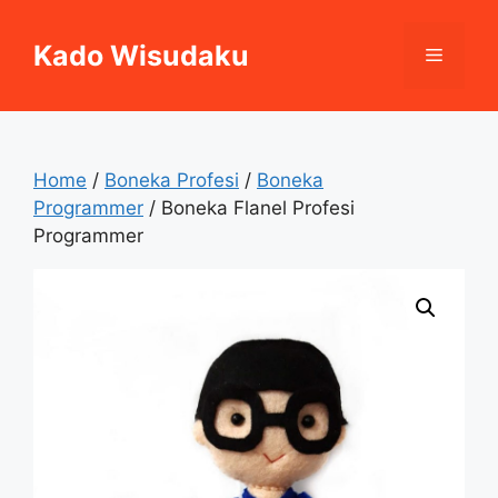
Skip
to
Kado Wisudaku
Menu
content
Home
/
Boneka Profesi
/
Boneka
Programmer
/ Boneka Flanel Profesi
Programmer